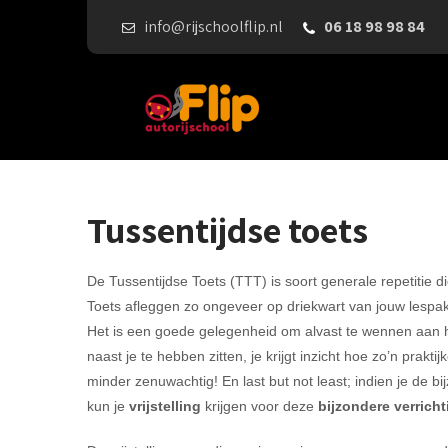
info@rijschoolflip.nl
06 18 98 98 84
Tussentijdse toets
De Tussentijdse Toets (TTT) is soort generale repetitie 
Toets afleggen zo ongeveer op driekwart van jouw lespak
Het is een goede gelegenheid om alvast te wennen aan h
naast je te hebben zitten, je krijgt inzicht hoe zo’n prak
minder zenuwachtig! En last but not least; indien je de b
kun je
vrijstelling
krijgen voor deze
bijzondere verrich