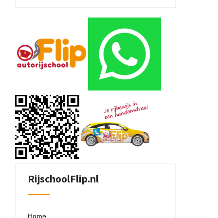
RijschoolFlip.nl
Home