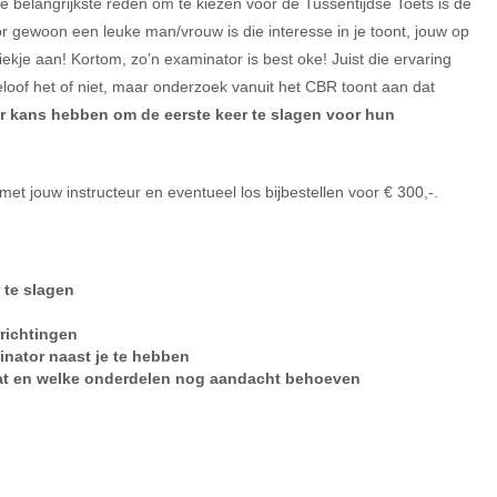
 belangrijkste reden om te kiezen voor de Tussentijdse Toets is de
or gewoon een leuke man/vrouw is die interesse in je toont, jouw op
kje aan! Kortom, zo’n examinator is best oke! Juist die ervaring
loof het of niet, maar onderzoek vanuit het CBR toont aan dat
 kans hebben om de eerste keer te slagen voor hun
et jouw instructeur en eventueel los bijbestellen voor € 300,-.
 te slagen
rrichtingen
nator naast je te hebben
aat en welke onderdelen nog aandacht behoeven