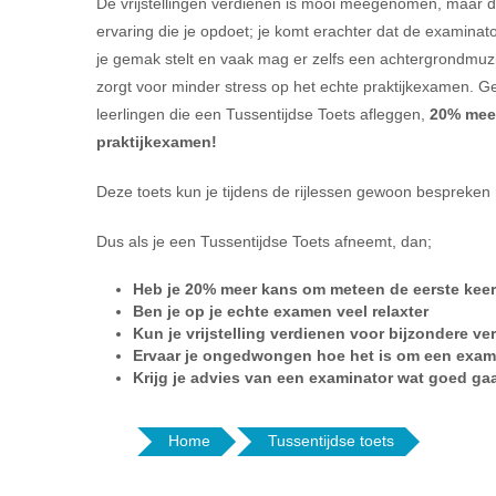
De vrijstellingen verdienen is mooi meegenomen, maar de
ervaring die je opdoet; je komt erachter dat de examinat
je gemak stelt en vaak mag er zelfs een achtergrondmuzie
zorgt voor minder stress op het echte praktijkexamen. Ge
leerlingen die een Tussentijdse Toets afleggen,
20% meer
praktijkexamen!
Deze toets kun je tijdens de rijlessen gewoon bespreken m
Dus als je een Tussentijdse Toets afneemt, dan;
Heb je 20% meer kans om meteen de eerste keer
Ben je op je echte examen veel relaxter
Kun je vrijstelling verdienen voor bijzondere ve
Ervaar je ongedwongen hoe het is om een exami
Krijg je advies van een examinator wat goed g
Home
Tussentijdse toets