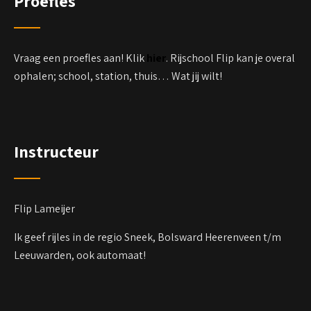
Proefles
Vraag een proefles aan! Klik
hier
. Rijschool Flip kan je overal
ophalen; school, station, thuis… Wat jij wilt!
Instructeur
Flip Lameijer
Ik geef rijles in de regio Sneek, Bolsward Heerenveen t/m
Leeuwarden, ook automaat!