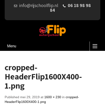
info@rijschoolflip.nl
06 18 98 98
84
Menu
cropped-
HeaderFlip1600X400-
1.png
Published mei 29, 2019 at
1600 × 230
in
cropped-
HeaderFlip1600X400-1.png