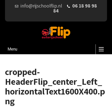
info@rijschoolflip.nl
06 18 98 98
84
Menu
cropped-
HeaderFlip_center_Left_
horizontalText1600X400.p
ng