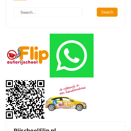
RijschoolFlip.nl