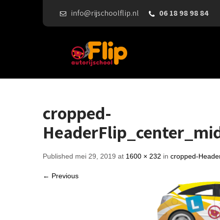
info@rijschoolflip.nl
06 18 98 98 84
cropped-
HeaderFlip_center_mi
Published mei 29, 2019 at
1600 × 232
in
cropped-Header
← Previous