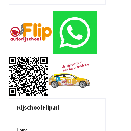
RijschoolFlip.nl
Home