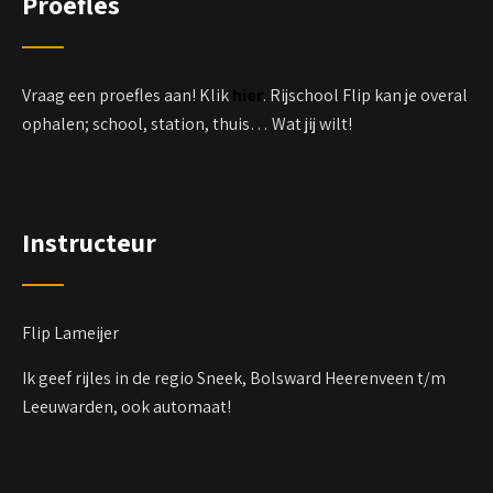
Proefles
Vraag een proefles aan! Klik
hier
. Rijschool Flip kan je overal
ophalen; school, station, thuis… Wat jij wilt!
Instructeur
Flip Lameijer
Ik geef rijles in de regio Sneek, Bolsward Heerenveen t/m
Leeuwarden, ook automaat!