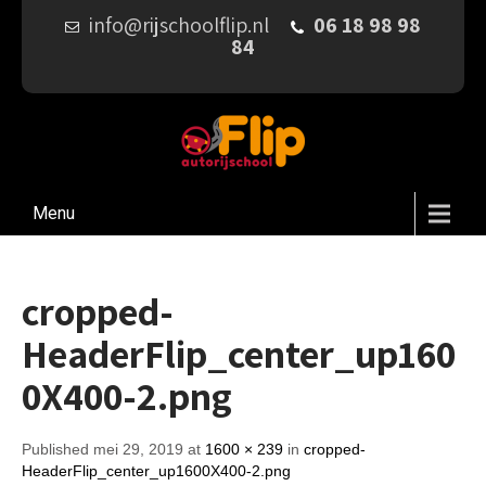
info@rijschoolflip.nl
06 18 98 98
84
Menu
cropped-
HeaderFlip_center_up160
0X400-2.png
Published mei 29, 2019 at
1600 × 239
in
cropped-
HeaderFlip_center_up1600X400-2.png