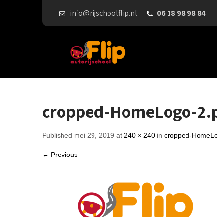
info@rijschoolflip.nl
06 18 98 98 84
cropped-HomeLogo-2.
Published mei 29, 2019 at
240 × 240
in
cropped-HomeLo
← Previous