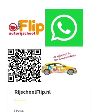
RijschoolFlip.nl
Home