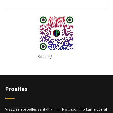
Scan mij!
Proefles
Vraag een proefles aan! Klik
hier
. Rijschool Flip kan je overal