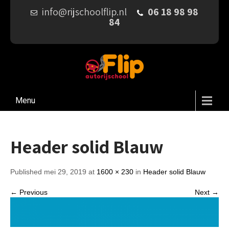
info@rijschoolflip.nl
06 18 98 98
84
Menu
Header solid Blauw
Published mei 29, 2019 at
1600 × 230
in
Header solid Blauw
← Previous
Next →