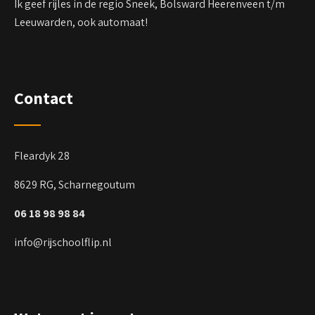
Ik geef rijles in de regio Sneek, Bolsward Heerenveen t/m
Leeuwarden, ook automaat!
Contact
Fleardyk 28
8629 RG, Scharnegoutum
06 18 98 98 84
info@rijschoolflip.nl