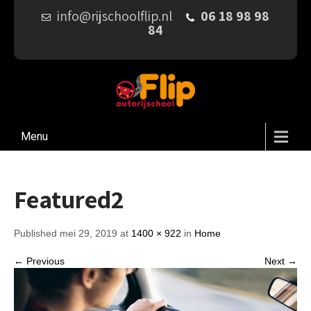
info@rijschoolflip.nl
06 18 98 98
84
Menu
Featured2
Published mei 29, 2019 at
1400 × 922
in
Home
← Previous
Next →